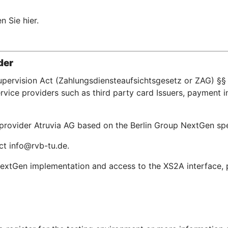
n Sie hier.
der
upervision Act (Zahlungsdiensteaufsichtsgesetz or ZAG) §§ 
ice providers such as third party card Issuers, payment in
e provider Atruvia AG based on the Berlin Group NextGen s
ct info@rvb-tu.de.
extGen implementation and access to the XS2A interface, pl