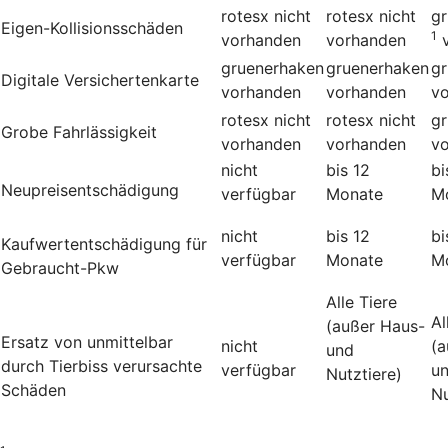
rotesx
nicht
rotesx
nicht
g
Eigen-Kollisionsschäden
1
vorhanden
vorhanden
gruenerhaken
gruenerhaken
g
Digitale Versichertenkarte
vorhanden
vorhanden
v
rotesx
nicht
rotesx
nicht
g
Grobe Fahrlässigkeit
vorhanden
vorhanden
v
nicht
bis 12
bi
Neupreisentschädigung
verfügbar
Monate
M
nicht
bis 12
bi
Kauf­wert­entschädi­gung für
verfügbar
Monate
M
Gebraucht-Pkw
Alle Tiere
Al
(außer Haus-
Ersatz von unmittelbar
nicht
(a
und
durch Tierbiss verur­sachte
verfügbar
u
Nutztiere)
Schäden
Nu