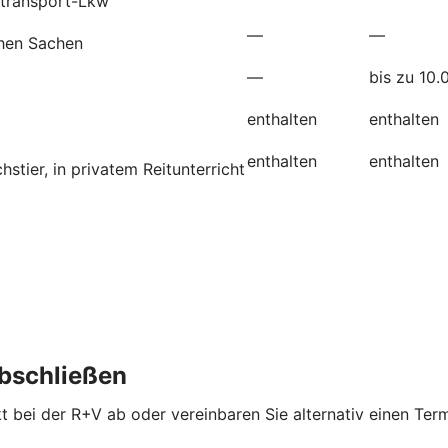
etransport-Lkw
—
—
chen Sachen
—
bis zu 10.
enthalten
enthalten
enthalten
enthalten
tier, in privatem Reitunterricht
abschließen
kt bei der R+V ab oder vereinbaren Sie alternativ einen Term