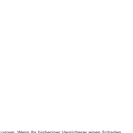
stungen. Wenn Ihr bisheriger Versicherer einen Schaden