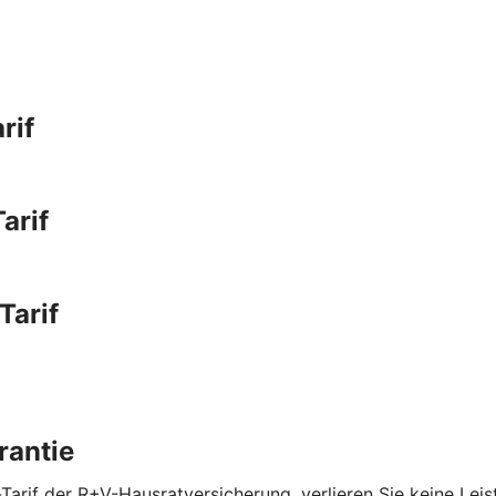
rif
arif
Tarif
rantie
Tarif der R+V-Hausratversicherung, verlieren Sie keine Lei