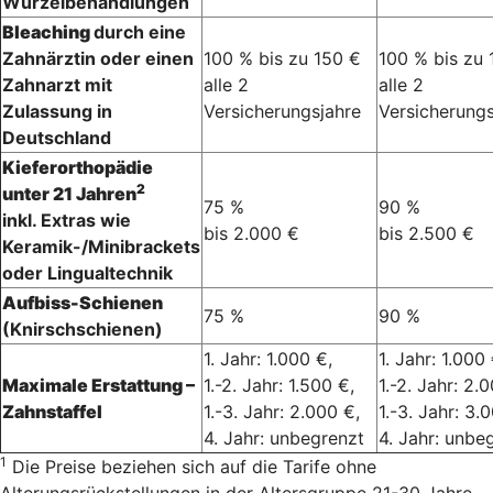
Wurzelbehandlungen
Bleaching
durch eine
Zahnärztin oder einen
100 % bis zu 150 €
100 % bis zu 
Zahnarzt mit
alle 2
alle 2
Zulassung in
Versicherungsjahre
Versicherungs
Deutschland
Kieferorthopädie
2
unter 21 Jahren
75 %
90 %
inkl. Extras wie
bis 2.000 €
bis 2.500 €
Keramik-/Minibrackets
oder Lingualtechnik
Aufbiss-Schienen
75 %
90 %
(Knirschschienen)
1. Jahr: 1.000 €,
1. Jahr: 1.000 
Maximale Erstattung –
1.-2. Jahr: 1.500 €,
1.-2. Jahr: 2.
Zahnstaffel
1.-3. Jahr: 2.000 €,
1.-3. Jahr: 3.
4. Jahr: unbegrenzt
4. Jahr: unbe
1
Die Preise beziehen sich auf die Tarife ohne