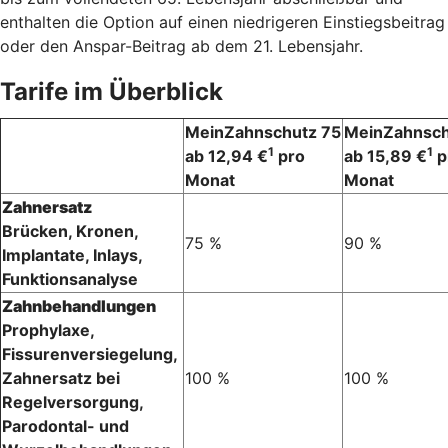
enthalten die Option auf einen niedrigeren Einstiegsbeitrag
oder den Anspar-Beitrag ab dem 21. Lebensjahr.
Tarife im Überblick
MeinZahnschutz 75
MeinZahnsch
1
1
ab 12,94 €
pro
ab 15,89 €
p
Monat
Monat
Zahnersatz
Brücken, Kronen,
75 %
90 %
Implantate, Inlays,
Funktionsanalyse
Zahnbehandlungen
Prophylaxe,
Fissurenversiegelung,
Zahnersatz bei
100 %
100 %
Regelversorgung,
Parodontal- und