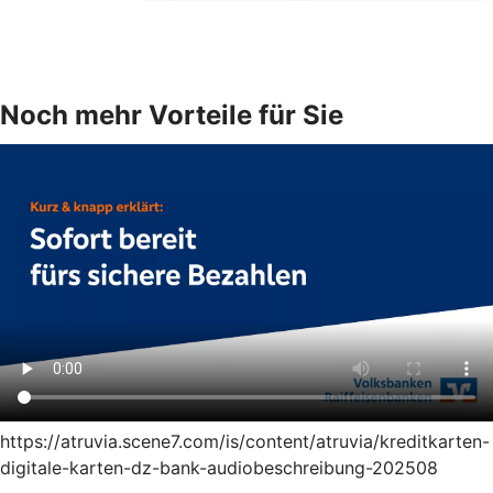
Noch mehr Vorteile für Sie
https://atruvia.scene7.com/is/content/atruvia/kreditkarten-
digitale-karten-dz-bank-audiobeschreibung-202508