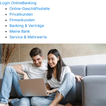
Login OnlineBanking
Online-Geschäftsstelle
Privatkunden
Firmenkunden
Banking & Verträge
Meine Bank
Service & Mehrwerte