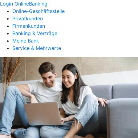
Login OnlineBanking
Online-Geschäftsstelle
Privatkunden
Firmenkunden
Banking & Verträge
Meine Bank
Service & Mehrwerte