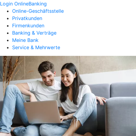
Login OnlineBanking
Online-Geschäftsstelle
Privatkunden
Firmenkunden
Banking & Verträge
Meine Bank
Service & Mehrwerte