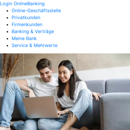
Login OnlineBanking
Online-Geschäftsstelle
Privatkunden
Firmenkunden
Banking & Verträge
Meine Bank
Service & Mehrwerte