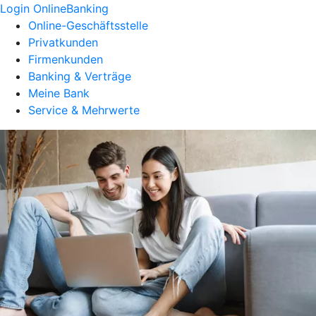
Login OnlineBanking
Online-Geschäftsstelle
Privatkunden
Firmenkunden
Banking & Verträge
Meine Bank
Service & Mehrwerte