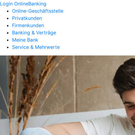
Login OnlineBanking
Online-Geschäftsstelle
Privatkunden
Firmenkunden
Banking & Verträge
Meine Bank
Service & Mehrwerte