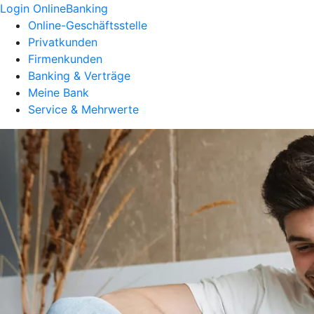
Login OnlineBanking
Online-Geschäftsstelle
Privatkunden
Firmenkunden
Banking & Verträge
Meine Bank
Service & Mehrwerte