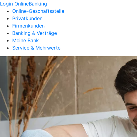
Login OnlineBanking
Online-Geschäftsstelle
Privatkunden
Firmenkunden
Banking & Verträge
Meine Bank
Service & Mehrwerte