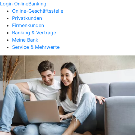
Login OnlineBanking
Online-Geschäftsstelle
Privatkunden
Firmenkunden
Banking & Verträge
Meine Bank
Service & Mehrwerte