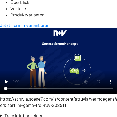
Überblick
Vorteile
Produktvarianten
Jetzt Termin vereinbaren
https://atruvia.scene7.com/is/content/atruvia/vermoege
erklaerfilm-gema-frei-ruv-202511
Transkript anzeigen