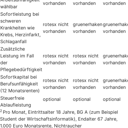
vorhanden
vorhanden
vorhanden
wählbar
Sofortleistung bei
schweren
rotesx
nicht
gruenerhaken
gruenerhak
Krankheiten wie
vorhanden
vorhanden
vorhanden
Krebs, Herzinfarkt,
Schlaganfall
Zusätzliche
Leistung im Fall
rotesx
nicht
rotesx
nicht
gruenerhak
der
vorhanden
vorhanden
vorhanden
Pflegebedürftigkeit
Sofortkapital bei
rotesx
nicht
rotesx
nicht
gruenerhak
Berufsunfähigkeit
vorhanden
vorhanden
vorhanden
(12 Monatsrenten)
Steuerfreie
optional
optional
optional
Ablaufleistung
2
Pro Monat, Eintrittsalter 18 Jahre, BG A (zum Beispiel
Student der Wirtschaftsinformatik), Endalter 67 Jahre,
1.000 Euro Monatsrente, Nichtraucher