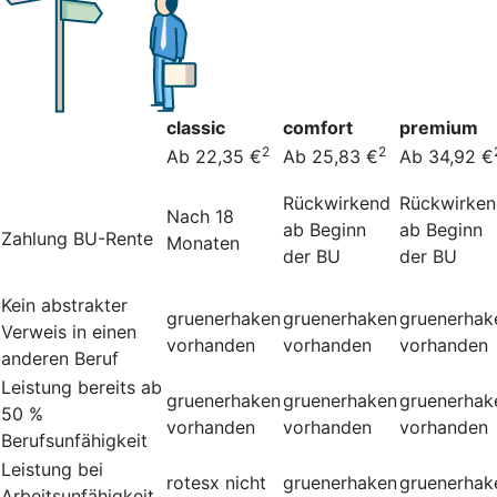
classic
comfort
premium
2
2
Ab 22,35 €
Ab 25,83 €
Ab 34,92 €
Rückwirkend
Rückwirke
Nach 18
ab Beginn
ab Beginn
Zahlung BU-Rente
Monaten
der BU
der BU
Kein abstrakter
gruenerhaken
gruenerhaken
gruenerhak
Verweis in einen
vorhanden
vorhanden
vorhanden
anderen Beruf
Leistung bereits ab
gruenerhaken
gruenerhaken
gruenerhak
50 %
vorhanden
vorhanden
vorhanden
Berufsunfähigkeit
Leistung bei
rotesx
nicht
gruenerhaken
gruenerhak
Arbeitsunfähigkeit