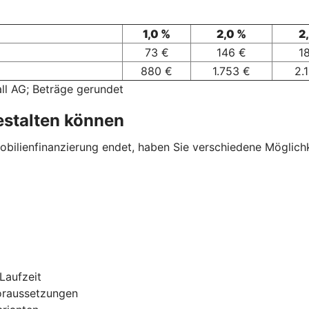
1,0 %
2,0 %
2
73 €
146 €
1
880 €
1.753 €
2.
ll AG; Beträge gerundet
estalten können
ilienfinanzierung endet, haben Sie verschiedene Möglichkei
Laufzeit
oraussetzungen