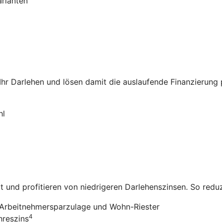
arianten
 Ihr Darlehen und lösen damit die auslaufende Finanzierung
hl
it und profitieren von niedrigeren Darlehenszinsen. So redu
Arbeitnehmersparzulage und Wohn-Riester
4
hreszins