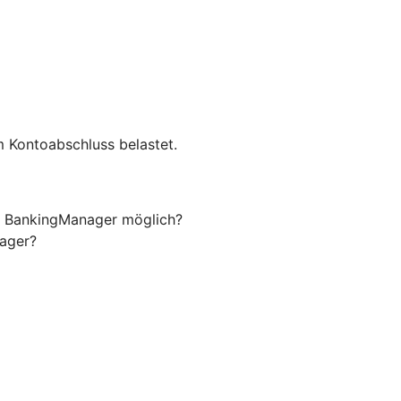
m Kontoabschluss belastet.
m BankingManager möglich?
nager?